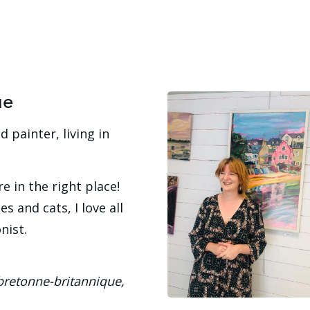
ue
 painter, living in 
e in the right place! 
 and cats, I love all 
nist.
bretonne-britannique, 