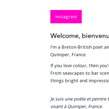
Instagram
Welcome, bienven
I'm a Breton-British poet and
Quimper, France.
If you love colour, then you'r
From seascapes to bar scenes
things bright and impressio
Je suis une poète et peintre 
vivant à Quimper, France.